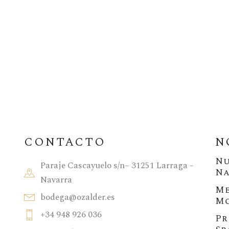
CONTACTO
N
Nu
Paraje Cascayuelo s/n– 31251 Larraga -
Na
Navarra
Me
bodega@ozalder.es
Mo
+34 948 926 036
Pr