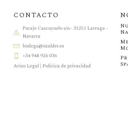
CONTACTO
N
Nu
Paraje Cascayuelo s/n– 31251 Larraga -
Na
Navarra
Me
bodega@ozalder.es
Mo
+34 948 926 036
Pr
Sp
Aviso Legal
|
Política de privacidad